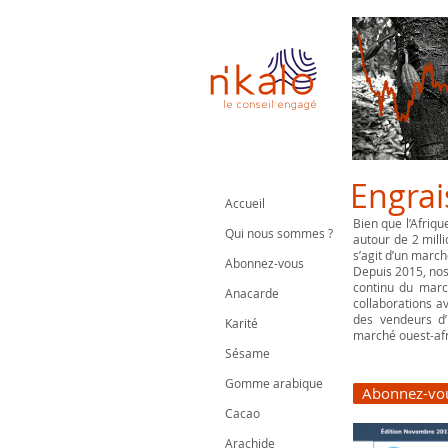
le conseil engagé
Engrai
Accueil
Bien que l’Afriq
Qui nous sommes ?
autour de 2 mill
s’agit d’un marc
Abonnez-vous
Depuis 2015, nos 
continu du marc
Anacarde
collaborations 
des vendeurs d’
Karité
marché ouest-afr
Sésame
Gomme arabique
Abonnez-vou
Cacao
Arachide