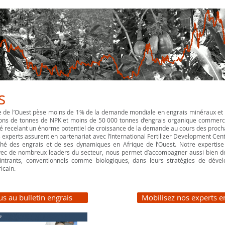
s
ue de l’Ouest pèse moins de 1% de la demande mondiale en engrais minéraux et
ions de tonnes de NPK et moins de 50 000 tonnes d’engrais organique commercia
hé recelant un énorme potentiel de croissance de la demande au cours des proch
experts assurent en partenariat avec l’International Fertilizer Development Cent
hé des engrais et de ses dynamiques en Afrique de l’Ouest. Notre expertise
avec de nombreux leaders du secteur, nous permet d’accompagner aussi bien d
intrants, conventionnels comme biologiques, dans leurs stratégies de déve
icain.
s au bulletin engrais
Mobilisez nos experts e