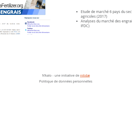
Nos expériences engrai
Etude de marché 6 pays du sect
agricoles (2017)
Analyses du marché des engrai
IFDC)
N'kalo - une initiative de
nitidæ
Politique de donnée
s personnelles