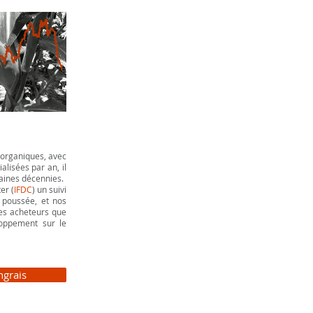
 organiques, avec
lisées par an, il
aines décennies.
er (
IFDC
) un suivi
 poussée, et nos
es acheteurs que
loppement sur le
ngrais